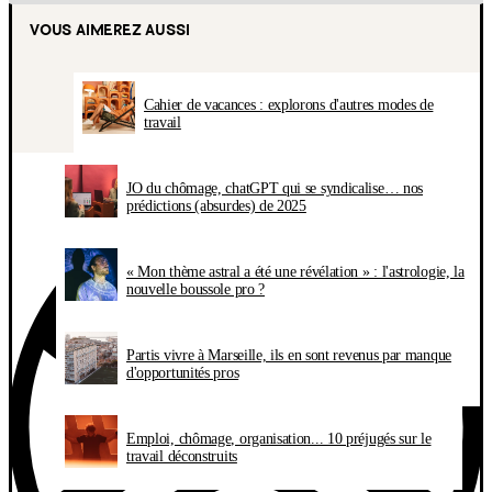
VOUS AIMEREZ AUSSI
Cahier de vacances : explorons d'autres modes de
travail
JO du chômage, chatGPT qui se syndicalise… nos
prédictions (absurdes) de 2025
« Mon thème astral a été une révélation » : l'astrologie, la
nouvelle boussole pro ?
Partis vivre à Marseille, ils en sont revenus par manque
d'opportunités pros
Emploi, chômage, organisation... 10 préjugés sur le
travail déconstruits