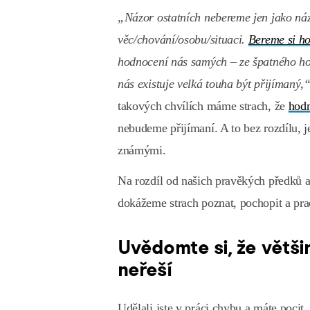
„Názor ostatních nebereme jen jako náz
věc/chování/osobu/situaci.
Bereme si h
hodnocení nás samých – ze špatného ho
nás existuje velká touha být přijímaný,
takových chvílích máme strach, že
hod
nebudeme přijímaní. A to bez rozdílu, je
známými.
Na rozdíl od našich pravěkých předků 
dokážeme strach poznat, pochopit a prac
Uvědomte si, že většin
neřeší
Udělali jste v práci chybu a máte pocit,