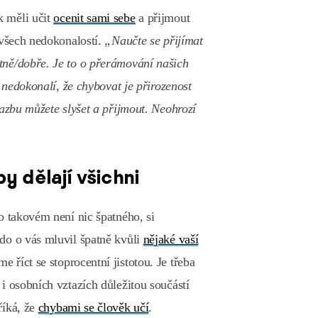
k měli učit
ocenit sami sebe
a přijmout
 všech nedokonalostí.
„Naučte se přijímat
tně/dobře. Je to o přerámování našich
e nedokonalí, že chybovat je přirozenost
vazbu můžete slyšet a přijmout. Neohrozí
y dělají všichni
o takovém není nic špatného, si
do o vás mluvil špatně kvůli
nějaké vaší
e říct se stoprocentní jistotou. Je třeba
i osobních vztazích důležitou součástí
říká, že
chybami se člověk učí
.