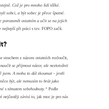
stejně. Což je pro mnoho lidí těžké.
byli sobci, a být sobec je přece špatné.
 porozumět ostatním a učit se na jejich
 nejlepší při práci s tzv. FOPO začít.
t?
se strachem z názoru ostatních rozloučit,
aučit se přijmout názor, ale neztotožnit
ě jsem. A mohu to dál zkoumat – jestli
něco být, ale nemusím to brát jako
ané s tématem sebehodnoty.“
Podle
 nejčastěji závisí to, jak moc je pro nás