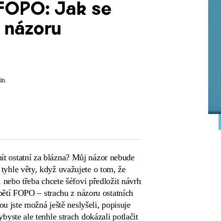
FOPO: Jak se
z názoru
in.
t ostatní za blázna? Můj názor nebude
yhle věty, když uvažujete o tom, že
, nebo třeba chcete šéfovi předložit návrh
obětí FOPO – strachu z názoru ostatních
rou jste možná ještě neslyšeli, popisuje
byste ale tenhle strach dokázali potlačit