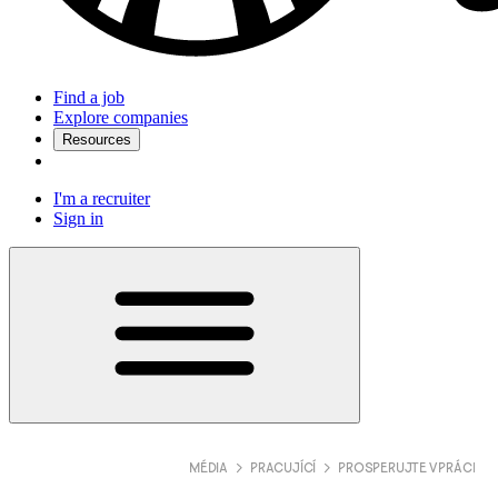
Find a job
Explore companies
Resources
I'm a recruiter
Sign in
MÉDIA
PRACUJÍCÍ
PROSPERUJTE V PRÁCI