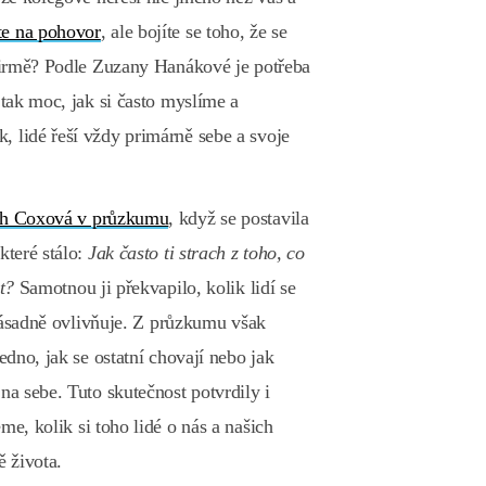
te na pohovor
, ale bojíte se toho, že se
é firmě? Podle Zuzany Hanákové je potřeba
 tak moc, jak si často myslíme a
, lidé řeší vždy primárně sebe a svoje
h Coxová v průzkumu
, když se postavila
které stálo:
Jak často ti strach z toho, co
t?
Samotnou ji překvapilo, kolik lidí se
ě zásadně ovlivňuje. Z průzkumu však
jedno, jak se ostatní chovají nebo jak
na sebe. Tuto skutečnost potvrdily i
me, kolik si toho lidé o nás a našich
ě života.