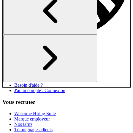
Vous cherchez un job
Explorer les entreprises
Jobs en France
Jobs par type d'entreprise
AI Candidate Coach
Masterclasses
Besoin d'aide ?
J'ai un compte : Connexion
Vous recrutez
Welcome Hiring Suite
Marque employeur
Nos tarifs
Témoignages clients