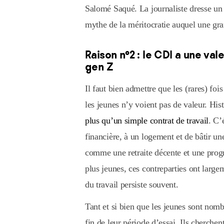
Salomé Saqué. La journaliste dresse un 
mythe de la méritocratie auquel une gran
Raison n°2 : le CDI a une va
gen Z
Il faut bien admettre que les (rares) foi
les jeunes n’y voient pas de valeur. Hi
plus qu’un simple contrat de travail
. C’
financière, à un logement et de bâtir un
comme une retraite décente et une progr
plus jeunes, ces contreparties ont large
du travail persiste souvent.
Tant et si bien que les jeunes sont nom
fin de leur période d’essai. Ils cherche